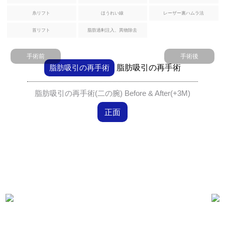
形
糸リフト
ほうれい線
レーザー裏ハムラ法
腹部リダクション
首リフト
脂肪過剰注入、異物除去
幹
腹筋形成
細
胞
手術前
手術後
お
ヒップアップ骨盤脂肪注入
脂肪吸引の再手術
脂肪吸引の再手術
よ
び
ハーベストジェット2脂肪豊胸
脂肪吸引の再手術(二の腕) Before & After(+3M)
施
術
正面
石灰化、脂肪嚢胞の副作用治療
フ
シリコンバッグ
レ
ッ
シ
女性化乳房
ュ
ホ
O脚矯正
ン
ド
ク