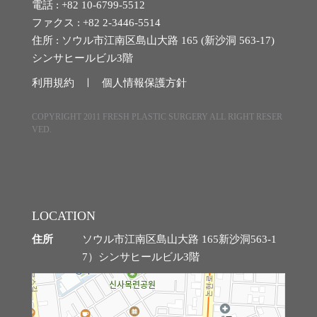
電話 : +82 10-6799-5512
ファクス : +82 2-3446-5514
微細脂肪注入
住所 : ソウル市江南区島山大路 165 (新沙洞 563-17)
シンサヒールビル3階
クマ改善
利用規約 ㅣ
個人情報保護方針
ほうれい線改善
COPYRIGHT 2011 FRESH PLASTIC SURGERY ALL RIGHT RESER
VED.
石灰化、脂肪嚢胞の副作用治療
脂肪過剰注入、異物除去
O脚矯正
LOCATION
住所
ソウル市江南区島山大路 165新沙洞563-1
7）シンサヒールビル3階
幹細胞および施術
スキンブースター