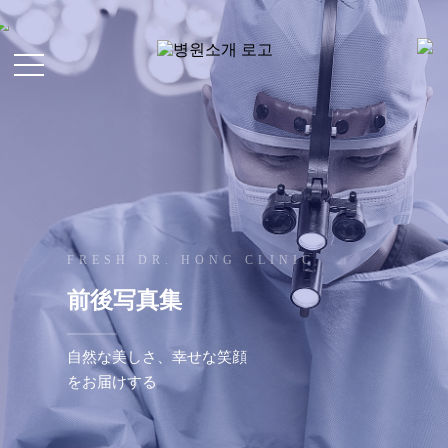
顔の整形
S
L
i
顔の脂肪注入
o
g
g
n
微細脂肪注入
i
U
n
p
FRESH DR. HONG CLINIC
顔の脂肪吸引
前後写真集
CH
EN
脂肪過剰注入、異物除去
JP
KR
自然な美しさ、幸せな笑顔
内視鏡額リフト
をお届けする
顔
の
内視鏡額縮小
整