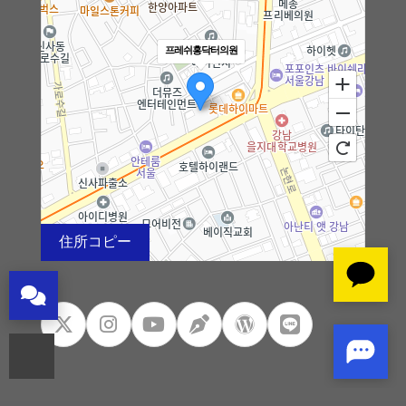
フィラー
프레쉬홍닥터의원
ボトックス
消滅フィット
リトゥオECM
幹細胞
住所コピー
100m
フレッシュホンドクター
로드뷰
길찾기
지도 크게 보기
フレッシュホンドクター
ドクター紹介