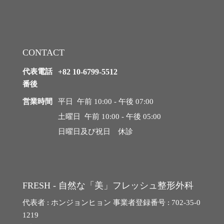
ン
グ/
糸リフト
ご
予
ほうれい線
約
CONTACT
シニア目整形
代表電話
+82 10-6799-5512
番後
シニアボディ脂肪吸引
営業時間
平日 午前 10:00 - 午後 07:00
土曜日 午前 10:00 - 午後 05:00
腹部リダクション
日曜日及び祝日 休診
ヒップアップ骨盤脂肪注入
シニア豊胸手術
FRESH - 自然な「美」フレッシュ整形外科
代表者 : ホンジョンヒョン 事業者登録番号 : 702-35-0
スペシャル整形
1219