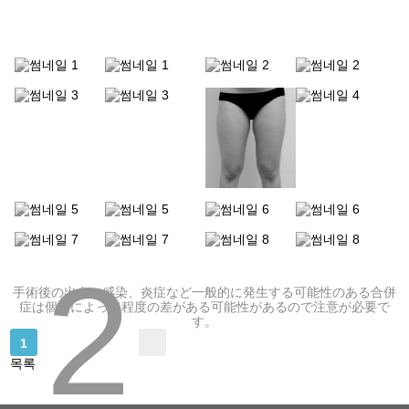
タ
シニア整形
ー
手
シニア脂肪注入
術
レ
シニア顔脂肪吸引
ビ
ュ
脂肪過剰注入、異物除去
ー
内視鏡額リフト
イ
ベ
ン
内視鏡額縮小
2
ト
手術後の出血、感染、炎症など一般的に発生する可能性のある合併
フルフェイスリフト
症は個人によって程度の差がある可能性があるので注意が必要で
す。
カ
ウ
1
ミニリフト
ン
목록
セ
首リフト
リ