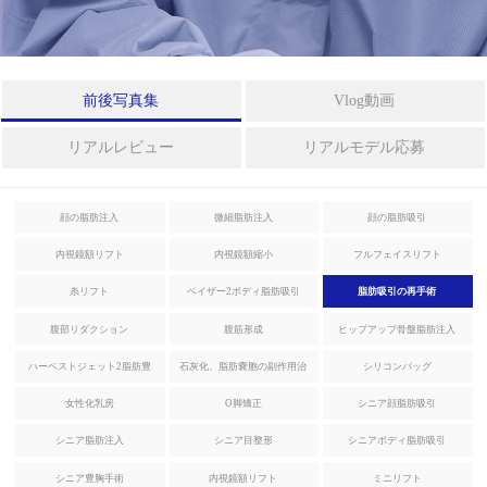
形
フルフェイスリフト
ボ
ミニリフト
デ
前後写真集
Vlog動画
ィ
整
ほうれい線
リアルレビュー
リアルモデル応募
形
糸リフト
シ
顔の脂肪注入
微細脂肪注入
顔の脂肪吸引
ニ
レーザー裏ハムラ法
内視鏡額リフト
内視鏡額縮小
フルフェイスリフト
ア
整
糸リフト
ベイザー2ボディ脂肪吸引
脂肪吸引の再手術
形
腹部リダクション
腹筋形成
ヒップアップ骨盤脂肪注入
ボディ整形
ス
ハーベストジェット2脂肪豊
石灰化、脂肪嚢胞の副作用治
シリコンバッグ
ペ
胸
療
女性化乳房
O脚矯正
シニア顔脂肪吸引
シ
ベイザー2ボディ脂肪吸引
ャ
シニア脂肪注入
シニア目整形
シニアボディ脂肪吸引
ル
脂肪吸引の再手術
整
シニア豊胸手術
内視鏡額リフト
ミニリフト