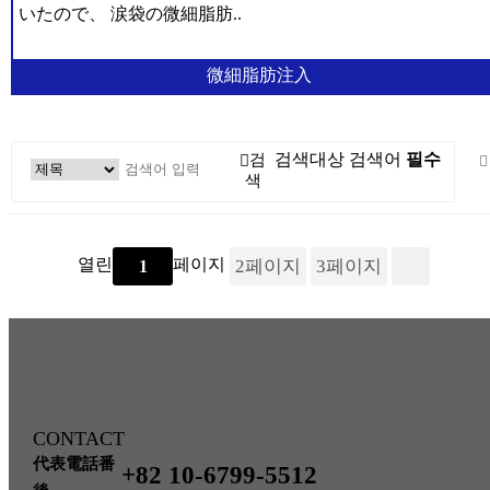
いたので、 涙袋の微細脂肪..
微細脂肪注入
微細脂肪注入
クマ改善
검
검색대상
검색어
필수
ほうれい線改善
색
石灰化、脂肪嚢胞の副作用治療
열린
페이지
2
페이지
3
페이지
1
脂肪過剰注入、異物除去
O脚矯正
幹細胞および施術
CONTACT
代表電話番
+82 10-6799-5512