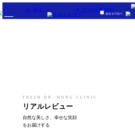
V 유튜브 채널 →
✦ 프레쉬홍닥터 카톡상담 →
팝업 보지않기
·
顔
Lo
の
gi
顔の整形
整
n
形
S
顔の脂肪注入
·
ig
ボ
n
微細脂肪注入
デ
Up
ィ
整
顔の脂肪吸引
形
FRESH DR. HONG CLINIC
CH
リアルレビュー
脂肪過剰注入、異物除去
EN
·
シ
自然な美しさ、幸せな笑顔
JP
内視鏡額リフト
ニ
をお届けする
ア
KR