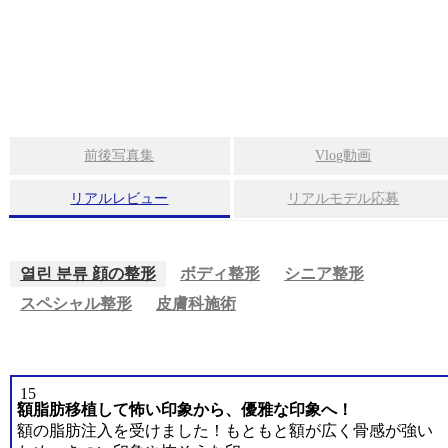
整
内視鏡額縮小
形
フルフェイスリフト
·
ス
ミニリフト
ペ
シ
ほうれい線
ャ
前後写真集
Vlog動画
ル
整
リアルレビュー
リアルモデル応募
糸リフト
形
レーザー裏ハムラ法
·
열린 분류
顔の整形
ボディ整形
シニア整形
幹
スペシャル整形
皮膚科施術
細
胞
ボディ整形
お
よ
15
び
ベイザー2ボディ脂肪吸引
額脂肪移植して怖い印象から、優雅な印象へ！
施
額の脂肪注入を受けました！もともと額が広く骨感が強い
術