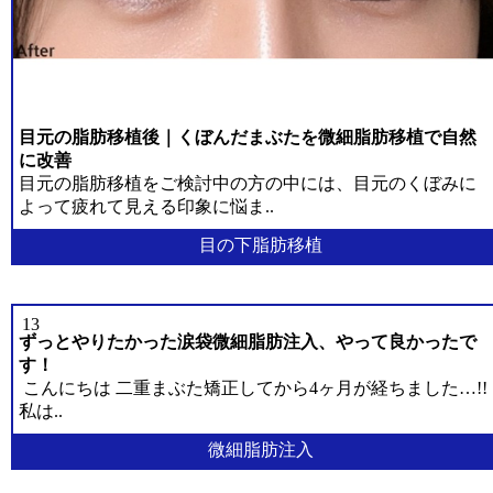
シニア整形
·
イ
ベ
シニア脂肪注入
ン
目元の脂肪移植後｜くぼんだまぶたを微細脂肪移植で自然
ト
に改善
シニア顔脂肪吸引
目元の脂肪移植をご検討中の方の中には、目元のくぼみに
·
よって疲れて見える印象に悩ま..
カ
脂肪過剰注入、異物除去
目の下脂肪移植
ウ
ン
内視鏡額リフト
セ
リ
13
内視鏡額縮小
ン
ずっとやりたかった涙袋微細脂肪注入、やって良かったで
グ/
す！
ご
こんにちは 二重まぶた矯正してから4ヶ月が経ちました…!!
フルフェイスリフト
予
私は..
約
ミニリフト
微細脂肪注入