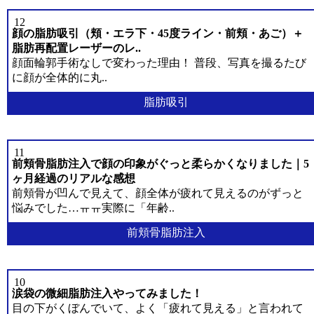
首リフト
12
顔の脂肪吸引（頬・エラ下・45度ライン・前頬・あご）＋
糸リフト
脂肪再配置レーザーのレ..
顔面輪郭手術なしで変わった理由！ 普段、写真を撮るたび
ほうれい線
に顔が全体的に丸..
脂肪吸引
シニア目整形
シニアボディ脂肪吸引
11
前頬骨脂肪注入で顔の印象がぐっと柔らかくなりました｜5
ヶ月経過のリアルな感想
腹部リダクション
前頬骨が凹んで見えて、顔全体が疲れて見えるのがずっと
悩みでした…ㅠㅠ実際に「年齢..
ヒップアップ骨盤脂肪注入
前頬骨脂肪注入
シニア豊胸手術
10
涙袋の微細脂肪注入やってみました！
目の下がくぼんでいて、よく「疲れて見える」と言われて
スペシャル整形