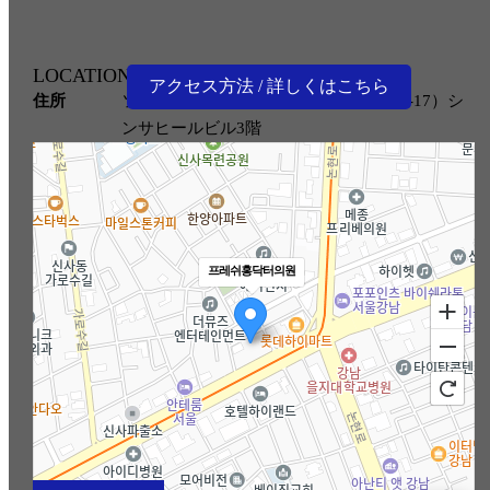
ドクター紹介
診療時間·アクセス
LOCATION
アクセス方法 / 詳しくはこちら
住所
ソウル市江南区島山大路 165新沙洞563-17）シ
クリニック案内
ンサヒールビル3階
お知らせ
手術後注意事項
프레쉬홍닥터의원
手術レビュー
前後写真集
Vlog動画