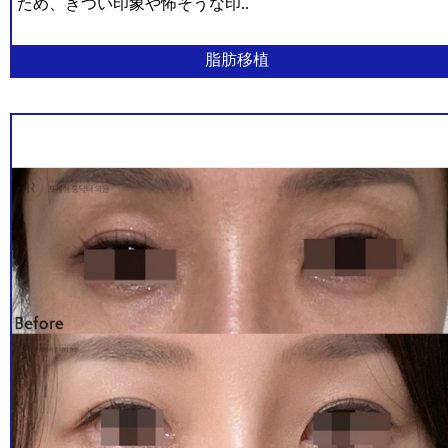
ため、きつい印象や怖そうな印..
脂肪吸引の再手術
·
腹部リダクション
フ
脂肪移植
レ
ッ
腹筋形成
シ
14
ュ
ヒップアップ骨盤脂肪注入
ホ
ン
ハーベストジェット2脂肪豊胸
ド
ク
タ
石灰化、脂肪嚢胞の副作用治療
ー
シリコンバッグ
·
手
女性化乳房
術
レ
ビ
O脚矯正
ュ
ー