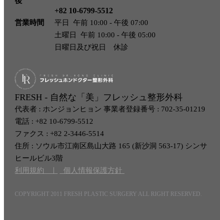
後
スキンブースター
+82 10-6799-5512
営業時間
平日 午前 10:00 - 午後 07:00
フィラー
土曜日 午前 10:00 - 午後 05:00
日曜日及び祝日 休診
ボトックス
消滅フィット
FRESH - 自然な「美」フレッシュ整形外科
リトゥオECM
代表者 : ホンジョンヒョン 事業者登録番号 : 702-35-01219
電話 : +82 10-6799-5512
幹細胞
ファクス : +82 2-3446-5514
住所 : ソウル市江南区島山大路 165 (新沙洞 563-17) シンサ
ヒールビル3階
フレッシュホンドクター
利用規約 ㅣ
個人情報保護方針
COPYRIGHT 2011 FRESH PLASTIC SURGERY ALL RIGHT RESERVED.
フレッシュホンドクター