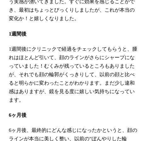
う実感が湧いてきました。すぐに効果を感じることがで
イ
き、最初はちょっとびっくりしましたが、これが本当の
ベ
ン
変化か！と嬉しくなりました。
ト
1週間後
·
カ
1週間後にクリニックで経過をチェックしてもらうと、腫
ウ
ン
れはほとんど引いて、顔のラインがさらにシャープにな
セ
っていました！むくみが残っているところもありました
リ
が、それでも顔の輪郭がくっきりして、以前の顔と比べ
ン
グ/
ると明らかに変わったことがわかります。まだ少し違和
ご
感はありますが、鏡を見る度に嬉しい気持ちになってい
予
約
ます。
6ヶ月後
6ヶ月後、最終的にどんな感じになったかというと、顔の
ラインが本当に美しく整い、以前の“ぼんやりした輪