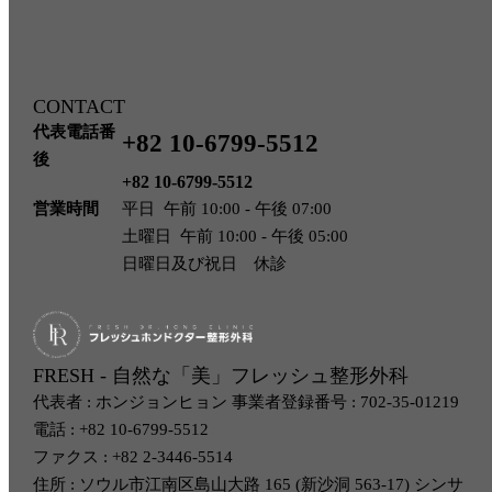
CONTACT
代表電話番
+82 10-6799-5512
後
+82 10-6799-5512
営業時間
平日 午前 10:00 - 午後 07:00
土曜日 午前 10:00 - 午後 05:00
日曜日及び祝日 休診
FRESH - 自然な「美」フレッシュ整形外科
代表者 : ホンジョンヒョン 事業者登録番号 : 702-35-01219
電話 : +82 10-6799-5512
ファクス : +82 2-3446-5514
住所 : ソウル市江南区島山大路 165 (新沙洞 563-17) シンサ