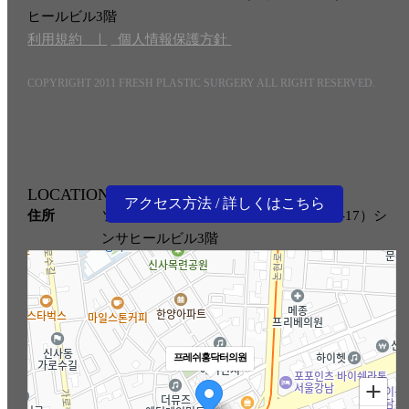
ヒールビル3階
利用規約 ㅣ
個人情報保護方針
COPYRIGHT 2011 FRESH PLASTIC SURGERY ALL RIGHT RESERVED.
LOCATION
アクセス方法 / 詳しくはこちら
住所
ソウル市江南区島山大路 165新沙洞563-17）シ
ンサヒールビル3階
프레쉬홍닥터의원