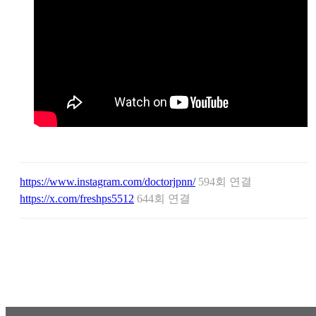
https://www.instagram.com/doctorjpnn/
594회 연결
https://x.com/freshps5512
644회 연결