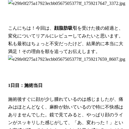
·
フ
レ
ッ
シ
こんにちは！今回は、
顔脂肪吸引
を受けた後の経過と、
ュ
手術レビュー
変化についてリアルにレビューしてみたいと思います。
ホ
ン
私も最初はちょっと不安だったけど、結果的に本当に大
ド
満足！その理由を順を追ってお伝えします。
ク
タ
ー
イベント
·
手
1日目：施術当日
術
レ
施術後すぐに顔が少し腫れているのは感じましたが、痛
ビ
みはほとんどなく、麻酔が効いているので特に不快感は
ュ
ー
ありませんでした。鏡で見てみると、やっぱり顔のライ
カウンセリング/ご予約
ンがスッキリした感じがして、「あ、変わった！」とい
·