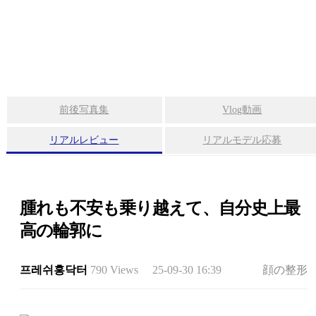
形
シニア整形
·
ス
ペ
シ
ャ
前後写真集
Vlog動画
スペシャル整形
ル
整
形
リアルレビュー
リアルモデル応募
·
幹
腫れも不安も乗り越えて、自分史上最
細
幹細胞および施術
胞
高の輪郭に
お
よ
び
프레쉬홍닥터
790 Views
25-09-30 16:39
顔の整形
施
術
フレッシュホンドクター