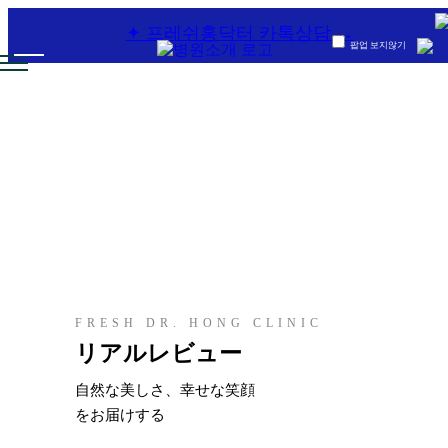
널 →
✦ 프레쉬홍닥터 카톡상담 →
팝업 보지않기
·
顔
Lo
の
gi
整
n
形
顔の整形
S
·
ig
ボ
n
デ
Up
ィ
整
形
FRESH DR. HONG CLINIC
CH
ボディ整形
リアルレビュー
·
EN
シ
自然な美しさ、幸せな笑顔
JP
ニ
をお届けする
ア
KR
整