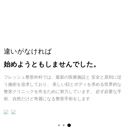
D
R.
H
O
N
G
違いがなければ
始めようともしませんでした。
フレッシュ整形外科では、最新の医療施設と
安全と原則に従
う施術を追求しており、
美しい顔とボディを求める世界的な
整形クリニックを作るために努力しています。
必ず必要な手
術、自然だけど奇麗になる整形手術をします