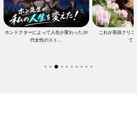
を期待できます。
ホンドクターによって人生が変わった20
これが美容クリニ
代女性のスト…
て
F
R
E
S
H