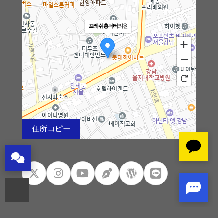
프레쉬홍닥터의원
住所コピー
100m
로드뷰
길찾기
지도 크게 보기