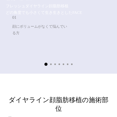
フレッシュダイヤライン顔脂肪移植
フィラー
どの角度でも小さくて生き生きとしたFACE
01
ボトックス
顔にボリュームがなくて悩んでい
る方
消滅フィット
リトゥオECM
幹細胞
フレッシュホンドクター
ダイヤライン顔脂肪移植の施術部
フレッシュホンドクター
位
ドクター紹介