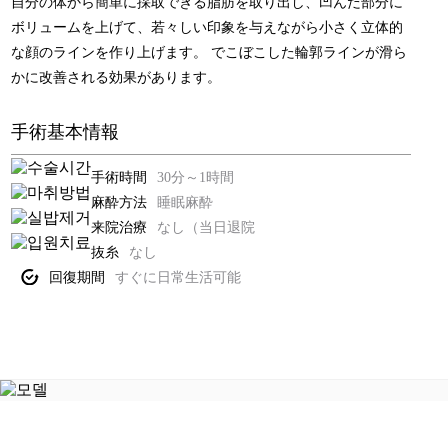
自分の体から簡単に採取できる脂肪を取り出し、凹んだ部分に
形
ボリュームを上げて、若々しい印象を与えながら小さく立体的
腹部リダクション
な顔のラインを作り上げます。 でこぼこした輪郭ラインが滑ら
幹
かに改善される効果があります。
腹筋形成
細
胞
お
手術基本情報
ヒップアップ骨盤脂肪注入
よ
び
手術時間
30分～1時間
ハーベストジェット2脂肪豊胸
施
麻酔方法
睡眠麻酔
術
来院治療
なし（当日退院
石灰化、脂肪嚢胞の副作用治療
抜糸
なし
フ
回復期間
すぐに日常生活可能
シリコンバッグ
レ
ッ
シ
女性化乳房
ュ
ホ
O脚矯正
ン
ド
ク