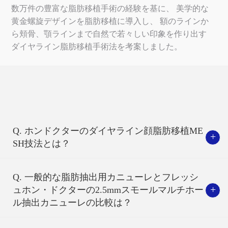
数万件の豊富な脂肪移植手術の経験を基に、
美学的な
黄金螺旋デザインを脂肪移植に導入し、
額のラインか
ら頬骨、顎ラインまで自然で若々しい印象を作り出す
ダイヤライン脂肪移植手術法を考案しました。
Q. ホンドクターのダイヤライン顔脂肪移植ME
+
SH技法とは？
MESH技法とは？
Q. 一般的な脂肪抽出用カニューレとフレッシ
+
ュホン・ドクターの2.5mmスモールマルチホー
ホン・ドクターのMESH技法は、17G～25Gのさまざまなカ
ル抽出カニューレの比較は？
ニューレを使用し、精細な微細脂肪移植と 全層脂肪移植
（FAMI技法＋All Layer Graft技法）を利用して施術を行い