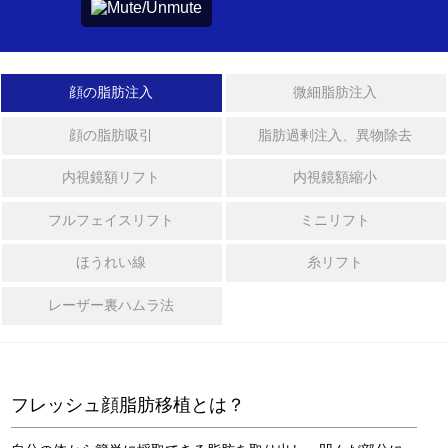
形
フルフェイスリフト
ボ
ミニリフト
デ
顔の脂肪注入
微細脂肪注入
ィ
整
ほうれい線
顔の脂肪吸引
脂肪過剰注入、異物除去
形
内視鏡額リフト
内視鏡額縮小
糸リフト
シ
ニ
フルフェイスリフト
ミニリフト
レーザー裏ハムラ法
ア
整
ほうれい線
糸リフト
形
レーザー裏ハムラ法
ボディ整形
ス
ペ
シ
ベイザー2ボディ脂肪吸引
ャ
フレッシュ顔脂肪移植とは？
ル
脂肪吸引の再手術
整