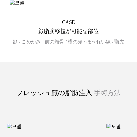
診療時間·アクセス
CASE
クリニック案内
顔脂肪移植が可能な部位
額 / こめかみ / 前の頬骨 / 横の頬 / ほうれい線 / 顎先
お知らせ
手術後注意事項
手術レビュー
フレッシュ顔の脂肪注入
手術方法
前後写真集
Vlog動画
リアルレビュー