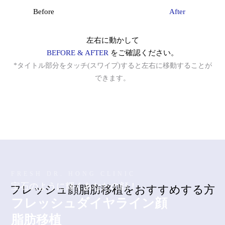
Before
After
微細脂肪注入
左右に動かして
クマ改善
BEFORE & AFTER
をご確認ください。
*タイトル部分をタッチ(スワイプ)すると左右に移動することが
ほうれい線改善
できます。
石灰化、脂肪嚢胞の副作用治療
脂肪過剰注入、異物除去
O脚矯正
FRESH DR. HONG CLINIC
宝石のように輝くあなたの顔！
幹細胞および施術
フレッシュ顔脂肪移植をおすすめする方
フレッシュダイヤライン顔
脂肪移植
スキンブースター