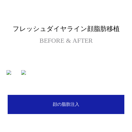
ン
グ/
糸リフト
ご
予
ほうれい線
フレッシュダイヤライン顔脂肪移植
約
BEFORE & AFTER
シニア目整形
シニアボディ脂肪吸引
腹部リダクション
ヒップアップ骨盤脂肪注入
シニア豊胸手術
顔の脂肪注入
スペシャル整形