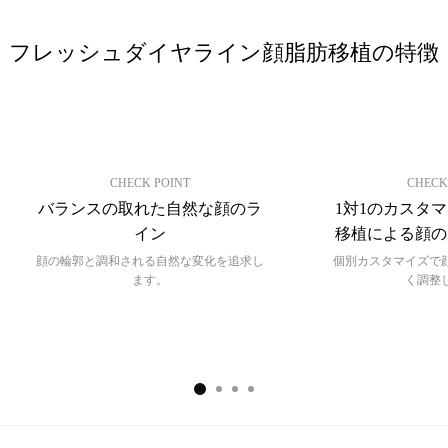
タ
シニア整形
ー
フレッシュダイヤライン顔脂肪移植の特徴
手
シニア脂肪注入
術
レ
シニア顔脂肪吸引
ビ
ュ
脂肪過剰注入、異物除去
CHECK POINT
CHECK
ー
バランスの取れた自然な顔のラ
1対1のカスタ
イン
移植による顔の
内視鏡額リフト
イ
ベ
顔の輪郭と調和される自然な変化を追求し
個別カスタマイズで
ン
ます。
く調整
内視鏡額縮小
ト
フルフェイスリフト
カ
ウ
ミニリフト
ン
セ
首リフト
リ