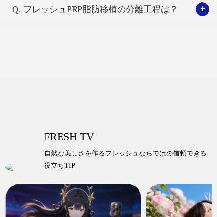
ます。 特にFAMI技法（Fat Autograft Muscle Injection）は脂
+
Q. フレッシュPRP脂肪移植の分離工程は？
肪層よりも深い筋肉層に施術を行うことで、 定着率と持続
一般的な脂肪抽出用カニューレ
力がさらに増し、精製した脂肪を筋肉層、脂肪層、真皮層
に段階的に 注入することで、段階的な3D注入方法で脂肪
一般的な脂肪移植に使用されるカニューレは先端が鋭利
細胞の間隔を最小限に抑え、 最良の定着率とボリューム感
で、 脂肪細胞のサイズが均一ではなく 採取する時、細胞
を維持することができます。
01
に損傷が加わり、腫れ、あざ、周囲の組織の損傷や出血の
可能性が高くて生着率が 低くなります。
血液を採取
正品
皮膚のどの層に移植するかによってボリュー
ムが増す部位が変わります。
FRESH TV
フレッシュホン・ドクターの2.5mmスモール
マルチホール抽出カニューレ
自然な美しさを作るフレッシュならではの信頼できる
MESH技法で行う段階的な注入は、脂肪移植専用のカニュ
役立ちTIP
ーレでさまざまな部位から
抽出した脂肪をフィルターで精
2.5mmスモールマルチホールカニューレは脂肪細胞を繊細
製し、各脂肪層や筋肉層に注入、段階的な3D注入方法で
に採取し、周囲の組織への損傷と
出血を最小限に抑えま
最適な脂肪細胞移植間隔を保ち、より高い定着率と長期間
す。脂肪を採取する時に均一な大きさの脂肪細胞を採取し
の持続を目指します。
てから
注入することで皮膚のたるみを防ぎ、優れた生着率