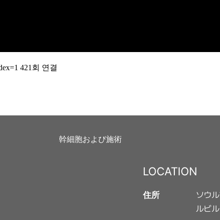
dex=1
421회 연결
幹細胞および施術
LOCATION
ソウル
住所
ルビル