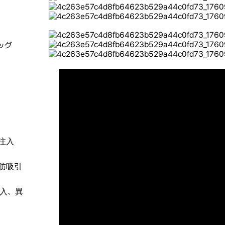
ッグ
注入
肪吸引
入、異