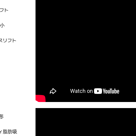
フト
小
スリフト
形
ィ脂肪吸