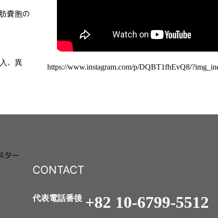
肪嚢胞の
入、異
https://www.instagram.com/p/DQBT1fhEvQ8/?img_in
スター
CONTACT
+82 10-6799-5512
代表電話番後