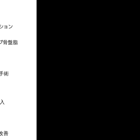
ション
プ骨盤脂
手術
入
改善