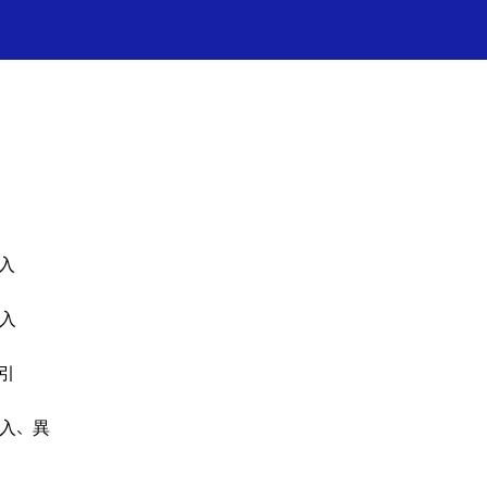
널 →
✦ 프레쉬홍닥터 카톡상담 →
入
入
引
入、異