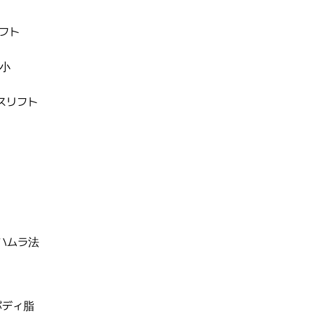
フト
小
FRESH DR. HONG
スリフト
リアルレビュー
自然な美しさ、幸せな笑顔をお届
ハムラ法
ボディ脂