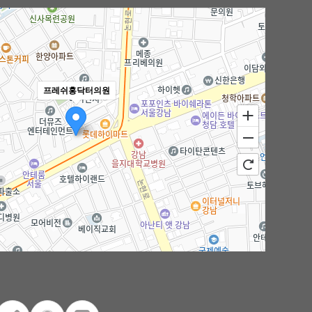
프레쉬홍닥터의원
100m
로드뷰
길찾기
지도 크게 보기