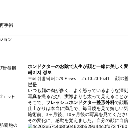
再手術
ション
ホンドクターのお陰で人生が顔と一緒に美しく
プ骨盤脂
페이지 정보
프레쉬홍닥터
579 Views
25-10-20 16:41
顔の
본문
いつも顔の肉が多く、よく怒っているような深
写真を撮るたび、実際よりも太って見えること
ジェット
そこで、
フレッシュホンドクター整形外科
で顔
仕上がりは本当に満足で、毎日鏡を見て嬉しい
施術前、3ヶ月後、10ヶ月後の写真を見てくださ
その変化に、感動を覚えました。自分の顔に自
肪嚢胞の