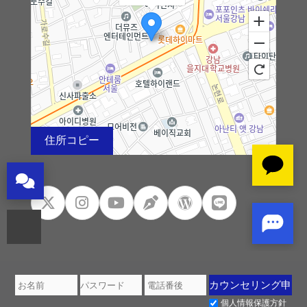
フィラー
ボトックス
消滅フィット
リトゥオECM
住所コピー
幹細胞
100m
로드뷰
길찾기
지도 크게 보기
フレッシュホンドクター
フレッシュホンドクター
ドクター紹介
個人情報保護方針