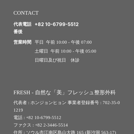
グ/
ご
糸リフト
CONTACT
予
約
代表電話
+82 10-6799-5512
ほうれい線
番後
シニア目整形
営業時間
平日 午前 10:00 - 午後 07:00
土曜日 午前 10:00 - 午後 05:00
シニアボディ脂肪吸引
日曜日及び祝日 休診
腹部リダクション
ヒップアップ骨盤脂肪注入
FRESH - 自然な「美」フレッシュ整形外科
シニア豊胸手術
代表者 : ホンジョンヒョン 事業者登録番号 : 702-35-0
1219
電話 : +82 10-6799-5512
ファクス : +82 2-3446-5514
スペシャル整形
住所 : ソウル市江南区島山大路 165 (新沙洞 563-17)