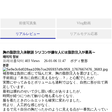
フルフェイスリフト
ボ
デ
ィ
ミニリフト
前後写真集
Vlog動画
整
形
ほうれい線
リアルレビュー
リアルモデル応募
シ
糸リフト
ニ
胸の脂肪注入体験談 シリコンが嫌な人には脂肪注入が最高〜
ア
페이지 정보
レーザー裏ハムラ法
整
프레쉬홍닥터
403 Views
26-01-06 11:47
ボディ整形
形
본문
補形物は負担に感じて悩んだ末、胸の脂肪注入を選びました。
ス
手術前は「本当に自然に見えるかな…？」と心配でしたが、
ボディ整形
実際にやってみるとボリュームも過剰ではなく、自然に形が出て満
ペ
足しています。
シ
最初は腫れのせいで少し固い感じがありましたが、
ャ
ベイザー2ボディ脂肪吸引
時間が経つにつれて触り心地も柔らかくなり、
ル
服を着たときのシルエットも確実に変わりました。
整
何より、人工的な感じがなく、
脂肪吸引の再手術
形
まるで元々自分の胸だったかのように見える点が一番気に入ってい