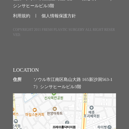
シンサヒールビル3階
微細脂肪注入
利用規約 ㅣ
個人情報保護方針
クマ改善
COPYRIGHT 2011 FRESH PLASTIC SURGERY ALL RIGHT RESER
VED.
ほうれい線改善
石灰化、脂肪嚢胞の副作用治療
脂肪過剰注入、異物除去
LOCATION
住所
ソウル市江南区島山大路 165新沙洞563-1
O脚矯正
7）シンサヒールビル3階
幹細胞および施術
スキンブースター
프레쉬홍닥터의원