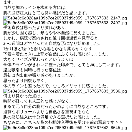
ます。
自然な胸のラインを求める方には、
腹部リダクション
幹
胸の脂肪注入はとても良い選択だと思います。
細
腹筋形成
胞
手術直後は思ったより腫れがあり、
お
胸が少し固く感じ、形もやや不自然に見えました。
よ
しかし、病院で案内された通り回復過程を見守ると、
ヒップアップ骨盤脂肪注入
び
2〜3週間ほどでだんだん自然な形になり始めました。
1か月ほど経つと触り心地もかなり柔らかくなり、
施
ハーベストジェット2脂肪豊胸
下着を着たときに上部が自然にふくらむ感じがしました。
術
大きくサイズが変わったというよりは、
全体のラインがきれいに整った印象で、とても満足しています。
石灰化、脂肪嚢胞の副作用治療
脂肪吸引も同時に行った部位は、
フ
最初は内出血や張り感がありましたが、
レ
思ったより回復も早く、
シリコンバッグ
ッ
体のラインも整ったので、むしろメリットに感じました。
シ
ュ
何より良かった点は、
女性化乳房
時間が経っても人工的な感じがなく、
ホ
まるで元々自分の胸だったかのように自然なところです。
ン
過剰なボリュームよりも自然さを重視するなら、
O脚矯正
ド
胸の脂肪注入は十分満足できる選択だと感じました。
ク
ちなみに、こちらが胸の脂肪注入手術を受ける前の写真です＾＾
タ