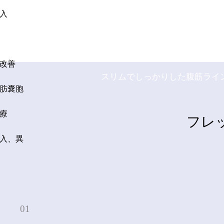
FRESH DR. HONG
入
更に鮮明で保ちがよく
フレッシュ整
改善
スリムでしっかりした腹筋ライ
肪嚢胞
療
フレ
入、異
01