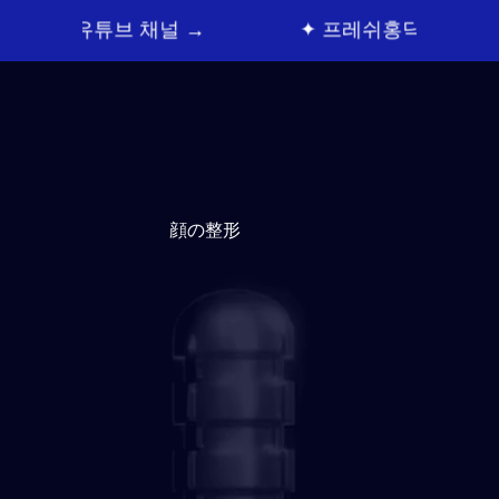
브 채널 →
✦ 프레쉬홍닥터 카톡상담 →
顔の整形