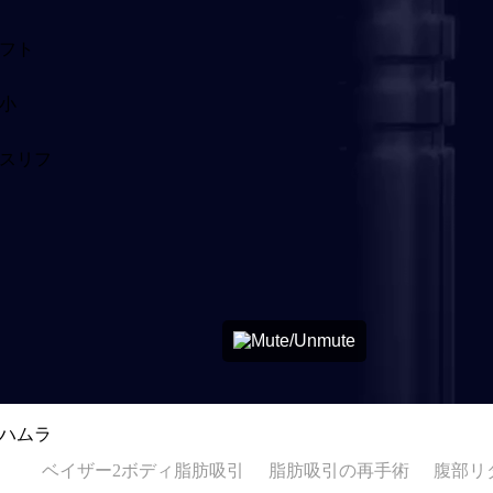
フト
小
スリフ
ハムラ
ベイザー2ボディ脂肪吸引
脂肪吸引の再手術
腹部リ