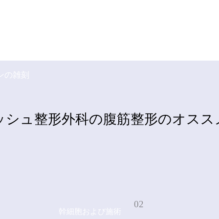
 CLINIC
、バランスのとれた腹部を作る美
形外科の腹筋整形
ンの雑刻
ッシュ整形外科の腹筋整形のオスス
02
幹細胞および施術