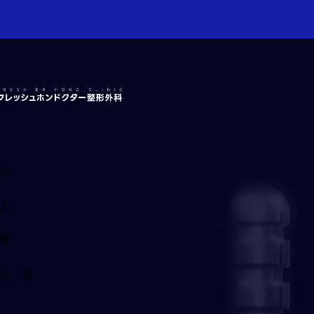
 프레쉬홍닥터 카톡상담 →
✦ 프레쉬TV 유튜
入
入
引
入、異