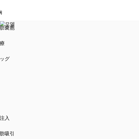
胸
肪嚢胞
療
ッグ
注入
肪吸引