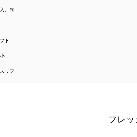
入、異
フト
小
スリフ
フレッ