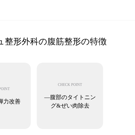
ュ整形外科の腹筋整形の特徴
CHECK POINT
POINT
―腹部のタイトニン
弾力改善
グ&ぜい肉除去