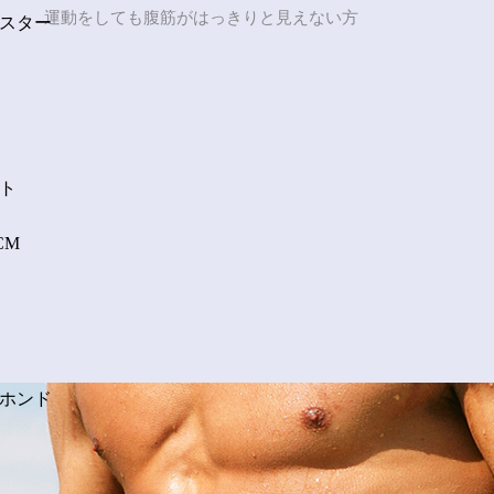
運動をしても腹筋がはっきりと見えない方
スター
ト
CM
ホンド