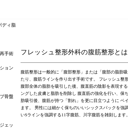
ボディ脂
フレッシュ整形外科の腹筋整形とは
再手術
ション
腹筋整形は一般的に「腹部整形」または「腹部の脂肪吸
たり、腹筋ラインを作り出す手術です。 フレッシュ整
腹部全体の脂肪を吸引した後、腹直筋の陰影を表現する
ングした皮膚と脂肪を削除し 腹直筋の強化を行い、保
プ骨盤
肪吸引後、腹筋が持つ「割れ」を更に目立つように ベ
ます。 男性には細かく保ちのいいシックスパックを強調
いSラインを強調する11字腹筋、川字腹筋を雑刻します
ジェッ