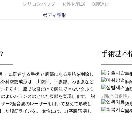
シリコンバッグ
女性化乳房
O脚矯正
ボディ整形
?
手術基本
引」に関連する手術で 腹部にある脂肪を削除し
手
形外科腹筋成形は、上腹部、下腹部、わき腹など
麻
手術です。 脂肪吸引だけで解決できないタルミ
通
ちのよいバランスのとれた腹部を実現します。 脂
2回(当日退院)
イザー2超音波のレーザーを用いて整えて形成し
抜
した腹筋ラインを。 女性には、11字腹筋 美し
回
。