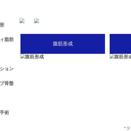
形
ィ脂肪
腹筋形成
ション
プ骨盤
手術
*