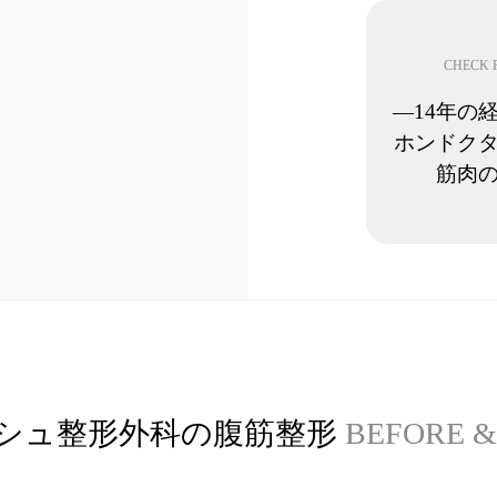
CHECK 
―14年の
ホンドク
筋肉
シュ整形外科の腹筋整形
BEFORE &