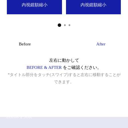
内視鏡額縮小
内視鏡額縮小
微細脂肪注入
クマ改善
ほうれい線改善
Before
After
石灰化、脂肪嚢胞の副作用治療
左右に動かして
BEFORE & AFTER
をご確認ください。
脂肪過剰注入、異物除去
*タイトル部分をタッチ(スワイプ)すると左右に移動することが
FRESH DR. HONG CLINIC
できます。
O脚矯正
目立たず自然な仕上がり
フレッシュ内視鏡額縮小術
強い風にも自信を持てる堂々とした額！
広い
幹細胞および施術
額の改善とヘアライン矯正を同時に行い、小
顔効果を実現
スキンブースター