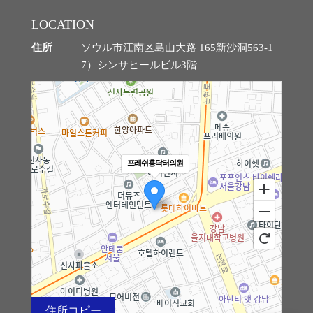
LOCATION
住所
ソウル市江南区島山大路 165新沙洞563-1
7）シンサヒールビル3階
프레쉬홍닥터의원
住所コピー