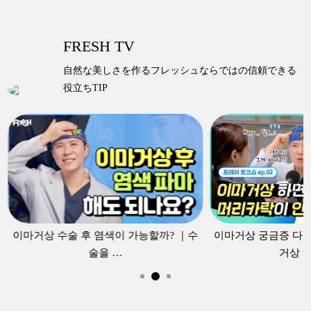
FRESH TV
自然な美しさを作るフレッシュならではの信頼できる
役立ちTIP
植毛施術と内視鏡額縮小術のどちらを先に
行うべきか 迷っていますか？
内視鏡を使
用して感覚神経の損傷リスクを軽減する方
法で
安全に額縮小を行うことで、問題を解
決しながら美しい 額ラインを実現します。
 수술 후 염색이 가능할까? ｜수
이마거상 궁금증 다 풀어드립
술을 …
거상 하면…