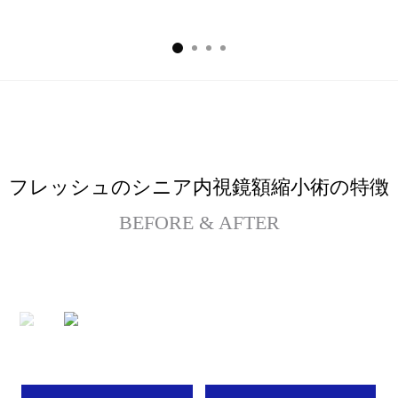
ン
グ/
糸リフト
ご
予
ほうれい線
約
シニア目整形
シニアボディ脂肪吸引
フレッシュのシニア内視鏡額縮小術の特徴
腹部リダクション
BEFORE & AFTER
ヒップアップ骨盤脂肪注入
シニア豊胸手術
スペシャル整形