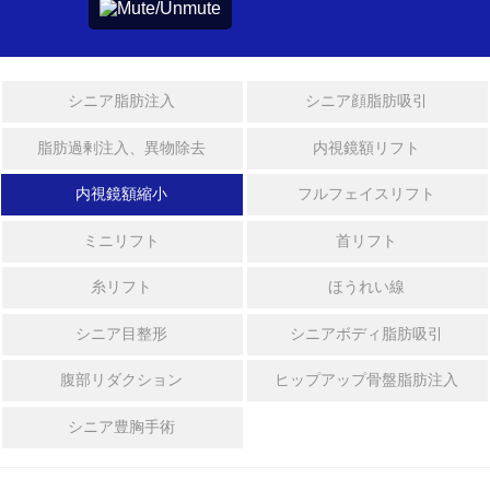
形
フルフェイスリフト
ボ
ミニリフト
デ
シニア脂肪注入
シニア顔脂肪吸引
ィ
整
ほうれい線
脂肪過剰注入、異物除去
内視鏡額リフト
形
内視鏡額縮小
フルフェイスリフト
糸リフト
シ
ニ
ミニリフト
首リフト
レーザー裏ハムラ法
ア
整
糸リフト
ほうれい線
形
シニア目整形
シニアボディ脂肪吸引
ボディ整形
ス
腹部リダクション
ヒップアップ骨盤脂肪注入
ペ
シ
ベイザー2ボディ脂肪吸引
シニア豊胸手術
ャ
ル
脂肪吸引の再手術
整