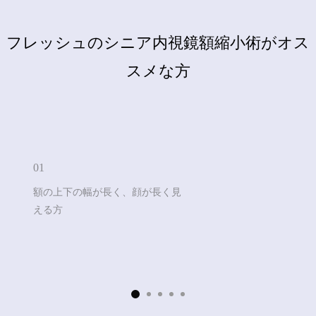
フィラー
フレッシュのシニア内視鏡額縮小術がオス
ボトックス
スメな方
消滅フィット
リトゥオECM
01
幹細胞
額の上下の幅が長く、顔が長く見
える方
フレッシュホンドクター
フレッシュホンドクター
ドクター紹介