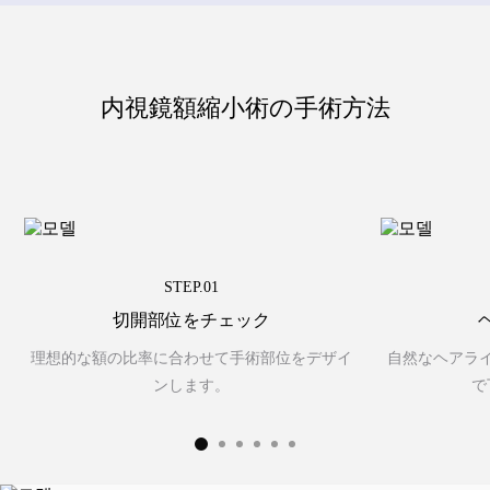
診療時間·アクセス
クリニック案内
内視鏡額縮小術の手術方法
お知らせ
手術後注意事項
STEP.01
手術レビュー
切開部位をチェック
理想的な額の比率に合わせて手術部位をデザイ
自然なヘアラ
前後写真集
ンします。
で
Vlog動画
リアルレビュー