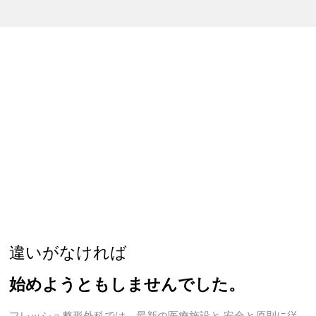
F
R
E
S
H
D
R.
H
O
N
G
違いがなければ
始めようともしませんでした。