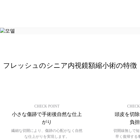
タ
シニア整形
ー
手
シニア脂肪注入
術
レ
シニア顔脂肪吸引
ビ
ュ
脂肪過剰注入、異物除去
ー
フレッシュのシニア内視鏡額縮小術の特徴
内視鏡額リフト
イ
ベ
ン
内視鏡額縮小
ト
フルフェイスリフト
CHECK POINT
CHECK
カ
小さな傷跡で手術後自然な仕上
頭皮を切除
ウ
ミニリフト
がり
負担
ン
セ
繊細な切開により、傷跡の心配がなく自然
切開線無しで短
首リフト
な仕上がりを実現します。
早く復帰する
リ