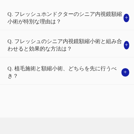
Q. フレッシュホンドクターのシニア内視鏡額縮
+
小術が特別な理由は？
Q. フレッシュのシニア内視鏡額縮小術と組み合
+
わせると効果的な方法は？
✔
目立たない小さな切開口
✔
頭皮を切除しないため、負担を最小化
Q. 植毛施術と額縮小術、どちらを先に行うべ
+
き？
✔
高解像度内視鏡による繊細な剥離
額縮小はもちろん、額のシワ、眉毛のたる
フレッシュホンドクターの内視鏡額縮小術は、F
み、
まぶたのたるみ、眉間のシワ改善まで
ULL HD内視鏡を使用して神経や筋肉、 血管を詳
一度に解決可能！
細に観察し、正確に剥離します。切開線を残さ
ず、自然で明るい 印象の目元に改善するお手伝
Solution
フレッシュホンドクター額整
いをします。
形パッケージ
内視鏡額縮小術 + 内視鏡額リフト術