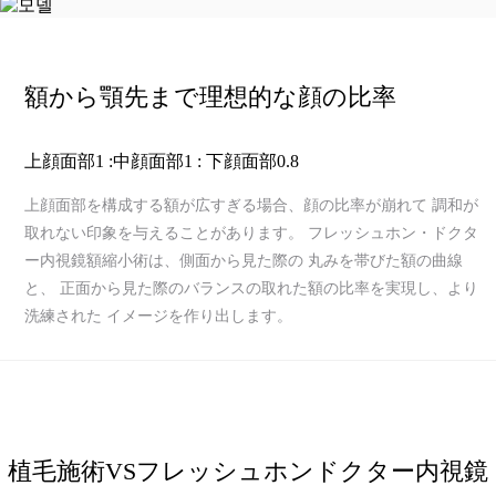
リアルモデル応募
額から顎先まで理想的な顔の比率
イベント
上顔面部1 :中顔面部1 : 下顔面部0.8
上顔面部を構成する額が広すぎる場合、顔の比率が崩れて 調和が
イベント
取れない印象を与えることがあります。
フレッシュホン・ドクタ
ー内視鏡額縮小術は、側面から見た際の 丸みを帯びた額の曲線
と、
正面から見た際のバランスの取れた額の比率を実現し、より
カウンセリング/ご予約
洗練された イメージを作り出します。
お問い合わせ
植毛施術VSフレッシュホンドクター内視鏡