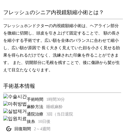
形
腹部リダクション
フレッシュのシニア内視鏡額縮小術とは？
幹
腹筋形成
細
フレッシュホンドクターの内視鏡額縮小術は、ヘアライン部分
胞
を微細に切開し、頭皮を引き上げて固定することで、
額の長さ
お
ヒップアップ骨盤脂肪注入
を縮小する手術です。広い額を全体のバランスに合わせて縮小
よ
し、広い額が原因で
長く大きく見えていた顔を小さく見せる効
び
ハーベストジェット2脂肪豊胸
果を得られるだけでなく、洗練された印象を作ることができま
施
術
す。
また、切開部分に毛根を残すことで、後に傷跡から髪が生
石灰化、脂肪嚢胞の副作用治療
えて目立たなくなります。
フ
シリコンバッグ
レ
手術基本情報
ッ
シ
女性化乳房
手術時間
1時間30分
ュ
麻酔方法
睡眠麻酔
ホ
O脚矯正
通院治療
3回（当日退院
ン
ド
抜糸
10日後
ク
回復期間
2～4週間